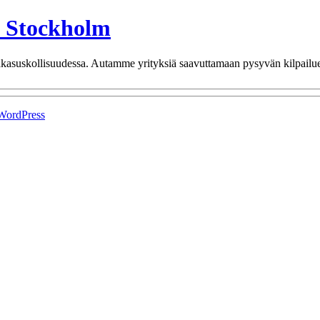
n Stockholm
iakasuskollisuudessa. Autamme yrityksiä saavuttamaan pysyvän kilpailue
WordPress